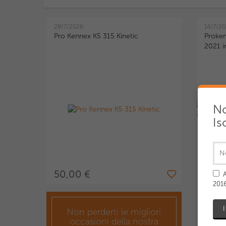
28/7/2026
14/7/2
Pro Kennex K5 315 Kinetic
Proken
2021 i
No
Is
50,00 €
65,0
A
2016
27/5/2
Vendo
Non perderti le migliori
occasioni della nostra