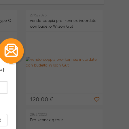
27/5/2026
Type C
vendo coppia pro-kennex incordate
con budello Wilson Gut
et
120,00 €
29/5/2023
di
Pro kennex q tour