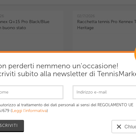
026
02/7/2026
nex Q+15 Pro Black/Blue
Racchetta tennis Pro Kennex 
n buono stato
Heritage
n perderti nemmeno un'occasione!
criviti subito alla newsletter di TennisMark
0 €
110,00 €
utorizzo al trattamento dei dati personali ai sensi del REGOLAMENTO UE
Leggi l'informativa
/679 (
)
026
02/2/2026
Chiu
 Racchette - ProKennex
PRO KENNEX KINETIC Ki 15