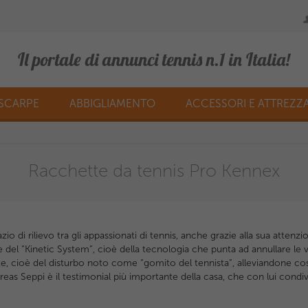
Il portale di annunci tennis n.1 in Italia!
SCARPE
ABBIGLIAMENTO
ACCESSORI E ATTREZZ
Racchette da tennis Pro Kennex
o di rilievo tra gli appassionati di tennis, anche grazie alla sua attenzi
ce del “Kinetic System”, cioè della tecnologia che punta ad annullare le 
te, cioè del disturbo noto come “gomito del tennista”, alleviandone così 
reas Seppi è il testimonial più importante della casa, che con lui condi