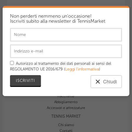
Non perderti nemmeno un'occasione!
Iscriviti subito alla newsletter di TennisMarket
90,00 €
Autorizzo al trattamento dei dati personali ai sensi del
Leggi l'informativa
REGOLAMENTO UE 2016/679 (
)
CATEGORIE
Chiudi
Borse
Scarpe
Racchette
Abbigliamento
Accessori e attrezzature
TENNIS MARKET
Chi siamo
Contatti